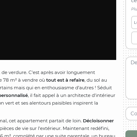
ce
Plu
L
De
t de verdure. C'est après avoir longuement
ce 78 m² à vendre où
tout est à refaire
, du sol au
certains mais qui en enthousiasme d'autres ! Séduit
ersonnalisé
, il fait appel à un architecte d'intérieur
 vert et ses alentours paisibles inspirent la
Co
mal, cet appartement partait de loin.
Décloisonner
pièces de vie sur l'extérieur. Maintenant redéfini,
6 m², complété par une suite parentale, un bureau