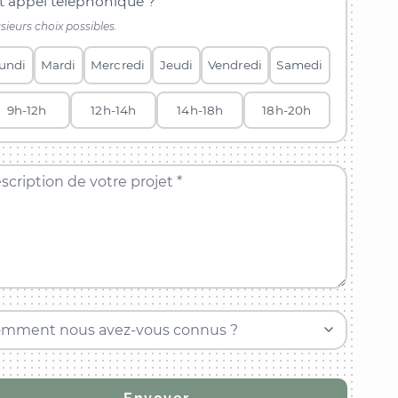
t appel téléphonique ?
sieurs choix possibles.
undi
Mardi
Mercredi
Jeudi
Vendredi
Samedi
9h-12h
12h-14h
14h-18h
18h-20h
scription de votre projet *
mment nous avez-vous connus ?