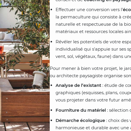
Effectuer une conversion vers l’
éco
la permaculture qui consiste à crée
naturelle et respectueuse de la bio
matériaux et ressources locales ains
Révéler les potentiels de votre e
individualisé qui s'appuie sur ses s
vent, sol, végétaux, faune) dans u
Pour mener à bien votre projet, le ja
ou architecte paysagiste organise son 
Analyse de l’existant
: étude de c
graphiques (esquisses, plans, coup
vous projeter dans votre futur a
Fourniture du matériel
: sélection
Démarche écologique
: choix des
harmonieuse et durable avec une 