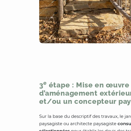
e
3
étape : Mise en œuvre 
d’aménagement extérieur 
et/ou un concepteur pay
Sur la base du descriptif des travaux, le j
paysagiste ou architecte paysagiste
consul
sélectionnées
pour établir les devis des tr