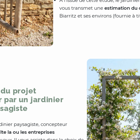
À l’issue de cette étude, le jardin
vous transmet une
estimation du
Biarritz et ses environs (fournie à tit
du projet
par un jardinier
sagiste
ardinier paysagiste, concepteur
te la ou les entreprises
avaux. Il vous assiste dans le choix de